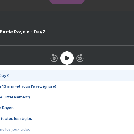
 Battle Royale - DayZ
 DayZ
 a 13 ans (et vous l'avez ignoré)
e (littéralement)
im Rayan
 toutes les règles
s les jeux vidéo